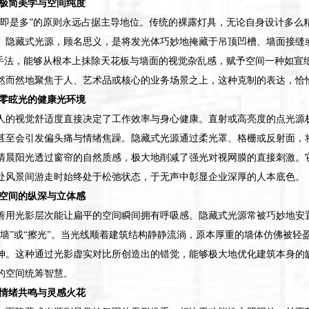
华极简美学与空间纯度
少即是多”的原则永远占据主导地位。传统的裸露灯具，无论自身设计多么
。隐藏式光源，顾名思义，是将发光体巧妙地掩藏于吊顶凹槽、墙面接缝
理手法，能够从根本上抹除天花板与墙面的视觉杂乱感，赋予空间一种如宣
然而然地聚焦于人、艺术品或核心的业务场景之上，这种克制的表达，恰
建零眩光的健康光环境
人的视觉舒适度直接决定了工作效率与身心健康。直射或高亮度的点光源
甚至会引发偏头痛与情绪焦躁。隐藏式光源通过柔光罩、格栅或反射面，
清晨阳光透过窗帘的自然质感，极大地削减了强光对视网膜的直接刺激。
处风景间游走时始终处于松弛状态，于无声中彰显企业深厚的人本底色。
塑空间的纵深与立体感
善用光影层次能让扁平的空间瞬间拥有呼吸感。隐藏式光源常被巧妙地安
洗墙”或“擦光”。当光线顺着建筑结构静静流淌，原本厚重的墙体仿佛被轻
伸。这种通过光影虚实对比所创造出的错觉，能够极大地优化建筑本身的
的空间统筹智慧。
醒情绪共鸣与灵感火花