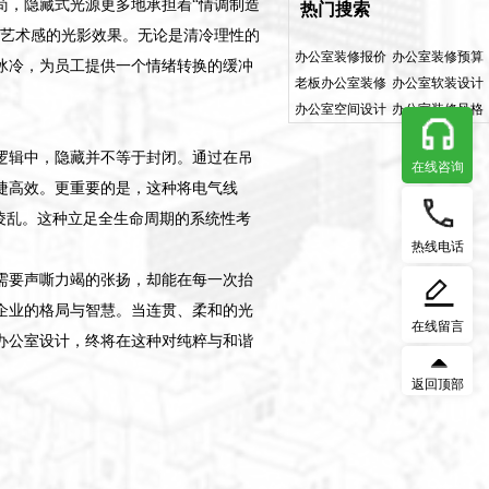
苟，隐藏式光源更多地承担着“情调制造
热门搜索
具艺术感的光影效果。无论是清冷理性的
办公室装修报价
办公室装修预算
冰冷，为员工提供一个情绪转换的缓冲
老板办公室装修
办公室软装设计
办公室空间设计
办公室装修风格
逻辑中，隐藏并不等于封闭。通过在吊
在线咨询
捷高效。更重要的是，这种将电气线
凌乱。这种立足全生命周期的系统性考
热线电话
需要声嘶力竭的张扬，却能在每一次抬
企业的格局与智慧。当连贯、柔和的光
在线留言
办公室设计，终将在这种对纯粹与和谐
返回顶部