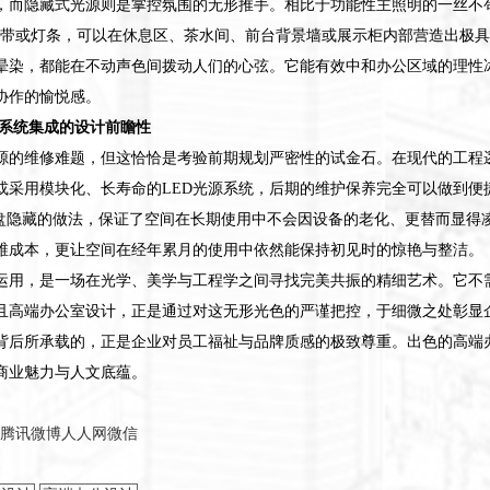
，而隐藏式光源则是掌控氛围的无形推手。相比于功能性主照明的一丝不
D灯带或灯条，可以在休息区、茶水间、前台背景墙或展示柜内部营造出极
晕染，都能在不动声色间拨动人们的心弦。它能有效中和办公区域的理性
协作的愉悦感。
显系统集成的设计前瞻性
源的维修难题，但这恰恰是考验前期规划严密性的试金石。在现代的工程
或采用模块化、长寿命的LED光源系统，后期的维护保养完全可以做到便
全盘隐藏的做法，保证了空间在长期使用中不会因设备的老化、更替而显得
维成本，更让空间在经年累月的使用中依然能保持初见时的惊艳与整洁。
运用，是一场在光学、美学与工程学之间寻找完美共振的精细艺术。它不
且高端办公室设计，正是通过对这无形光色的严谨把控，于细微之处彰显
背后所承载的，正是企业对员工福祉与品牌质感的极致尊重。出色的高端
商业魅力与人文底蕴。
腾讯微博
人人网
微信