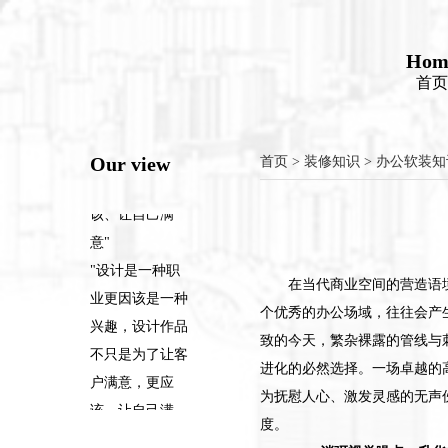
意"
"设计是一种职
Hom
首页
业更因该是一种
兴趣，设计作品
不只是为了让客
Our view
首页
>
装修知识
>
办公软装知
户满意，更应
该、让自己满
意"
"设计是一种职
业更因该是一种
在当代商业空间的营造语
兴趣，设计作品
个优秀的办公场域，往往会产
不只是为了让客
致的今天，繁杂裸露的管线与
户满意，更应
进化的必然选择。一场卓越的
该、让自己满
为抚慰人心、激发灵感的无声
意"
度。
"设计是一种职