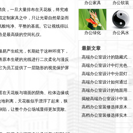
办公家具
办公软装
精良，一旦大量排布在天花板，终究难
或定制家具之中，只让光晕自然晕染而
纸般纯净、平整的基底。它让视线得以
办公绿化
办公风水
恰是最高级的空间礼仪。
最新文章
极易产生眩光，长期处于这种环境下，
高端办公室设计的隐藏式光源规划与避坑指南
将原本生硬的光线进行二次柔化与漫反
高端办公室设计中灯光色温统一的5大关键作用
它为员工提供了一层隐形的视觉保护屏
高端办公室设计中分层灯光体系的搭建逻辑
高端办公室设计如何通过灯光布局重塑空间灵魂
高端办公室设计的地面用材避坑与趋势指南
置在天花板与墙面的阴角、柱体边缘或
揭秘高端办公室设计中顶面硬装的五大核心讲究
盈地剥离，天花板似乎漂浮了起来，狭
高档办公室装修选择原木色靠墙矮柜好看吗？
缺陷，让整个办公场域显得更加宽敞、
高档办公室装修选择实木靠墙矮柜怎么样？