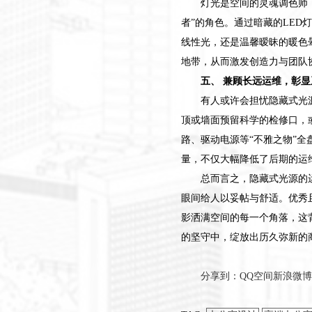
灯光是空间的灵魂调色师
者”的角色。通过暗藏的LE
线性光，还是温馨暧昧的暖色
地带，从而激发创造力与团队
五、 兼顾长远运维，彰
有人或许会担忧隐藏式光
顶或墙面预留科学的检修口，
路、驱动电源等“不雅之物”
量，不仅大幅降低了后期的运
总而言之，隐藏式光源的
眼间给人以妥帖与舒适。优秀
影洒满空间的每一个角落，这
的坚守中，绽放出历久弥新的
分享到：
QQ空间
新浪微博