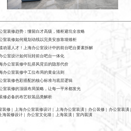
公室装修趋势：懂留白才高级，矮柜避坑全攻略
公室装修如何规划动线以完美安放靠墙矮柜
槛劝退人才！上海办公室设计中的前台吧台要素拆解
办公室设计如何玩转前台吧台一体化
海办公室装修中乱搭风背后的隐形代价
海办公室装修中工位布局的黄金法则
公室装修色彩搭配的核心标准与底层逻辑
公室装修的顶级布局策略，让每一平米都发光
装修必备的布艺软装品类解析
室装修
|
上海办公室装修设计
|
上海办公室装潢
|
办公装修
|
办公室装潢
上海装修设计
|
办公室文化墙
|
上海装潢
|
室内装潢