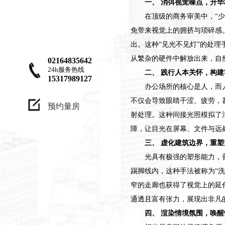
一、 消弭视觉噪点，升
业更因该是一种
在顶级的商务审美中，“
兴趣，设计作品
免带来视觉上的拥挤与琐碎感
不只是为了让客
出。这种“见光不见灯”的处
户满意，更应
从繁杂的硬件中解放出来，自
02164835642
24h服务热线
该、让自己满
二、 践行人本关怀，构
15317989127
意"
办公场所的核心是人，而
不仅会导致眼睛干涩、疲劳，
预约量房
射处理。这种间接光照模拟了
障，让目光在屏幕、文件与远
三、 虚化建筑边界，重
光具有极强的塑形能力，
踢脚线内，这种手法被称为“
窄的走廊也获得了视觉上的延
通透且富有张力，展现出非凡
四、 渲染情境氛围，唤