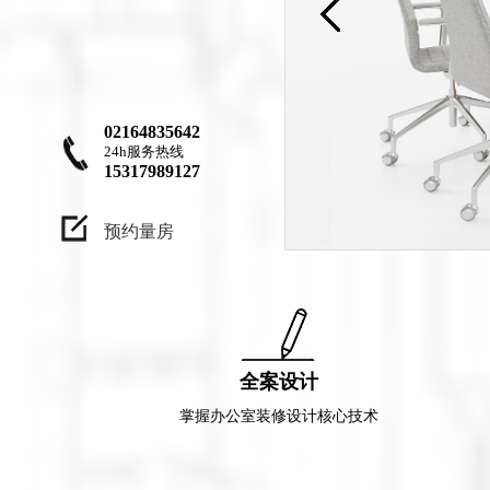
意"
"设计是一种职
业更因该是一种
兴趣，设计作品
不只是为了让客
02164835642
24h服务热线
户满意，更应
15317989127
该、让自己满
意"
预约量房
全案设计
掌握办公室装修设计核心技术