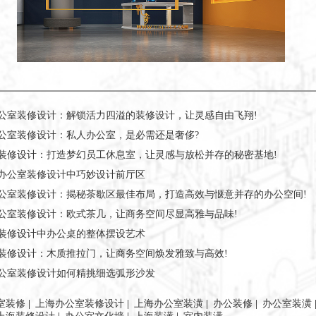
公室装修设计：解锁活力四溢的装修设计，让灵感自由飞翔!
公室装修设计：私人办公室，是必需还是奢侈?
装修设计：打造梦幻员工休息室，让灵感与放松并存的秘密基地!
办公室装修设计中巧妙设计前厅区
公室装修设计：揭秘茶歇区最佳布局，打造高效与惬意并存的办公空间!
公室装修设计：欧式茶几，让商务空间尽显高雅与品味!
装修设计中办公桌的整体摆设艺术
装修设计：木质推拉门，让商务空间焕发雅致与高效!
公室装修设计如何精挑细选弧形沙发
室装修
|
上海办公室装修设计
|
上海办公室装潢
|
办公装修
|
办公室装潢