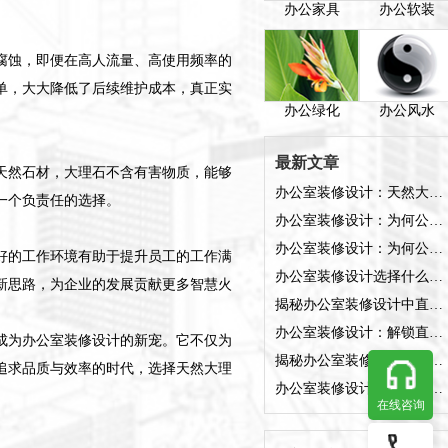
办公家具
办公软装
腐蚀，即便在高人流量、高使用频率的
单，大大降低了后续维护成本，真正实
办公绿化
办公风水
最新文章
天然石材，大理石不含有害物质，能够
办公室装修设计：天然大理石，奢华与实用并蓄的职场新宠
一个负责任的选择。
办公室装修设计：为何公司“金库”需隐密设计，守护企业财富的安全港湾?
办公室装修设计：为何公司“金库”需隐密设计，守护企业财富的安全港湾?
好的工作环境有助于提升员工的工作满
办公室装修设计选择什么款式的直接型灯具好？
新思路，为企业的发展贡献更多智慧火
揭秘办公室装修设计中直接型灯具的非凡魅力!
办公室装修设计：解锁直接型灯具选购之道
成为办公室装修设计的新宠。它不仅为
揭秘办公室装修设计中直接型灯具的精选秘籍
追求品质与效率的时代，选择天然大理
办公室装修设计：揭秘直接型灯具如何点亮高效办公空间!
在线咨询