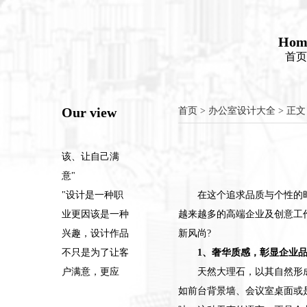
该、让自己满
意"
Hom
"设计是一种职
首页
业更因该是一种
兴趣，设计作品
不只是为了让客
Our view
首页
>
办公室设计大全
> 正文
户满意，更应
该、让自己满
意"
"设计是一种职
在这个追求品质与个性的
业更因该是一种
越来越多的高端企业及创意工
兴趣，设计作品
新风尚?
不只是为了让客
1、奢华质感，彰显企业
户满意，更应
天然大理石，以其自然形
该、让自己满
如前台背景墙、会议室桌面或
意"