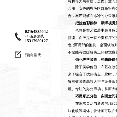
纯棉等天然材质，是提升空间
合用于安静的思考区或高管办
合，布艺能够在冰冷的办公家
把控色彩韵律，演绎视觉
色彩是布艺软装中最具感
02164835642
24h服务热线
拼凑，而应是一首协奏有序的
15317989127
色”;而局部的抱枕、桌面软
不仅能有效缓解员工的视觉疲
预约量房
强化声学吸收，构筑静谧
除了美学价值，布艺在改
来了噪音干扰的痛点。此时，
够有效吸收高频人声与设备杂
谧、专注的办公声场，从而大
巧用形态分割，实现空间
在追求灵活与通透的现代
块化软装墙体，设计师可以在