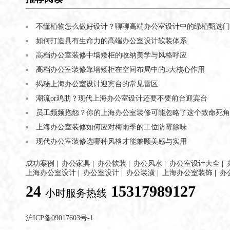
不懂植物怎么做好设计？聊聊高端办公室设计中的绿植甄选门
如何打造具有生命力的高端办公室设计软装体系
高档办公室装修中墙矮柜的收纳美学与风格呼应
高档办公室装修靠墙矮柜在空间布局中的5大核心作用
揭秘上海办公室设计迎宾台的常见雷区
潮流or鸡肋？现代上海办公室设计还要不要前台迎宾台
员工频频抱怨？你的上海办公室装修可能忽略了这个致命死角
上海办公室装修如何应对梅雨季的工位防霉除味
现代办公室装修选哪种风格才能兼顾美感与实用
成功案例
|
办公家具
|
办公软装
|
办公风水
|
办公室设计大全
|
上海办公室设计
|
办公室设计
|
办公装潢
|
上海办公室装饰
|
办
24
15317989127
小时服务热线
沪ICP备09017603号-1