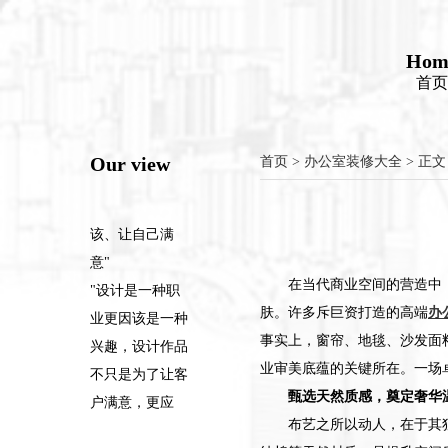
该、让自己满
意"
Hom
"设计是一种职
首页
业更因该是一种
兴趣，设计作品
不只是为了让客
Our view
首页
>
办公室装修大全
> 正文
户满意，更应
该、让自己满
意"
"设计是一种职
在当代商业空间的营造中
业更因该是一种
肤。许多斥巨资打造的高端
办
兴趣，设计作品
事实上，窗帘、地毯、沙发面
不只是为了让客
业审美底蕴的关键所在。一场
户满意，更应
甄选天然质感，奠定奢华
该、让自己满
布艺之所以动人，在于其
意"