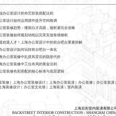
端办公室设计的布艺软装搭配法则
公室设计如何运用摆件提升空间格调
公室装修趋势：懂留白才高级，矮柜避坑全攻略
公室装修如何规划动线以完美安放靠墙矮柜
槛劝退人才！上海办公室设计中的前台吧台要素拆解
办公室设计如何玩转前台吧台一体化
海办公室装修中乱搭风背后的隐形代价
海办公室装修中工位布局的黄金法则
公室装修色彩搭配的核心标准与底层逻辑
室装修
|
上海办公室装修设计
|
上海办公室装潢
|
办公装修
|
办公室装潢
上海装修设计
|
办公室文化墙
|
上海装潢
|
室内装潢
上海后街室内装潢有限公
BACKSTREET INTERIOR CONSTRUCTION - SHANGHAI CHIN