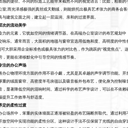
质感的捷径。不同的织造工艺能带来截然不同的视觉语言：比如，粗粝的
公室;而光泽感极强的真丝或天鹅绒，则能烘托出极具艺术张力的商务会
具与建筑立面之间，建立起一层温润、亲和的过渡界面。
层次的流动美学
染力的元素，它犹如空间的情绪调节器。在高端办公室设计的布艺规划中
交响乐。通常而言，大面积的地毯与窗帘宜选用低饱和度、高明度的中性
装则可大胆采用企业标准色或极具张力的对比色，作为跳跃的“视觉焦点”。
劳，更能在潜移默化中引导空间的情感节奏。
专注的办公声场
善办公物理环境方面的作用不容小觑，尤其是其卓越的声学调节功能。开
厚重的绒面窗帘、高密度羊毛块毯以及吸音板外包布艺，便化身为控制噪
音，显著降低空间的混响时间。通过科学的布艺声学设计，可以在不依赖
幅提升工作效率与舒适度。
界定的柔性过渡
办公场所中，笨重的实体墙面正逐渐被轻盈的布艺隔断所取代。通过利用
开放空间中实现功能的柔性分区。这种设计手法不仅保留了光线的自由穿