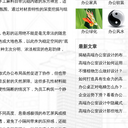
手工麻料自带沉稳内敛的东方禅意，适
办公家具
办公软装
客氛围。通过对材质特性的深度挖掘与组
办公绿化
办公风水
，色彩的运用绝不能是毫无章法的随意
色或大地色系，以此作为稳定空间的“底
最新文章
这种主次分明、浓淡相宜的色彩韵律，
揭秘高端办公室设计的布艺软装搭配法则
高端办公室设计如何运用摆件提升空间格调
不懂植物怎么做好设计？聊聊高端办公室设计中的绿植甄选门道
放式办公布局虽然促进了协作，但也带
如何打造具有生命力的高端办公室设计软装体系
音反射的天然屏障。这些多孔性材料能
办公桌正对电梯怎么办？5个办公室装修风水妙招轻松破局
硬性隔断的情况下，为员工构筑一个静
企业运势下滑？看看办公室装修风水中枯萎植物的潜在影响
高端办公室设计中隐藏式光源的硬核筛选标准是什么？
高端办公室设计那些地方不适合弄隐藏式光源？
不同高度、悬垂感极强的布艺屏风或模
透，避免了小隔间带来的压抑感，还能