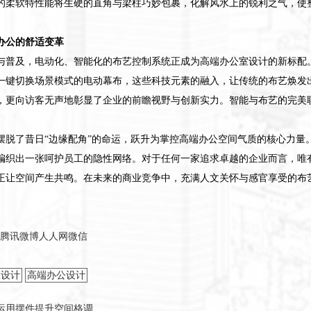
的柔软特性能将生硬的直角与梁柱巧妙包裹，化解风水上的锐利之气，使
办公的舒适变革
与普及，电动化、智能化的布艺控制系统正成为高端办公室设计的新标配
一键切换场景模式的电动幕布，这些科技元素的融入，让传统的布艺焕发
，更向访客无声地彰显了企业的前瞻视野与创新实力。智能与布艺的完美
摆脱了昔日“边缘配角”的命运，跃升为掌控高端办公空间气质的核心力量
编织出一张呵护员工的隐性网络。对于任何一家追求卓越的企业而言，唯
正让空间产生共鸣。在未来的商业竞争中，充满人文关怀与感官享受的布
腾讯微博
人人网
微信
室设计
高端办公设计
运用摆件提升空间格调