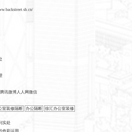
ww.backstreet.sh.cn/
处
理
腾讯微博
人人网
微信
公室装修隔断
办公隔断
徐汇办公室装修
到实处
的色彩运用