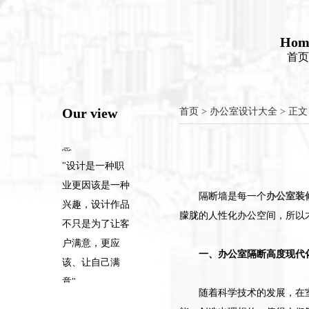
"设计是一种职
业更因该是一种
Hom
兴趣，设计作品
首页
不只是为了让客
户满意，更应
Our view
首页
>
办公室设计大全
> 正文
该、让自己满
意"
"设计是一种职
业更因该是一种
兴趣，设计作品
隔断墙是每一个
办公室装
不只是为了让客
朦胧的人性化办公空间，所以
户满意，更应
该、让自己满
一、办公室隔断高度现代
意"
"设计是一种职
随着科学技术的发展，在
业更因该是一种