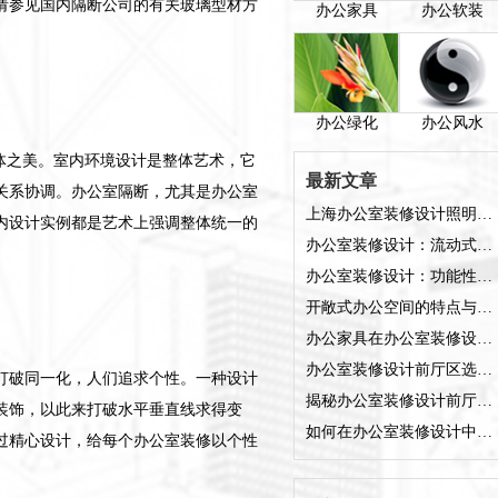
请参见国内隔断公司的有关玻璃型材方
办公家具
办公软装
办公绿化
办公风水
体之美。室内环境设计是整体艺术，它
最新文章
关系协调。办公室隔断，尤其是办公室
上海办公室装修设计照明方案是什么？
内设计实例都是艺术上强调整体统一的
办公室装修设计：流动式办公空间的特点
办公室装修设计：功能性与美观性的完美融合
开敞式办公空间的特点与装修设计
办公家具在办公室装修设计中的角色
办公室装修设计前厅区选择什么装修风格好？
打破同一化，人们追求个性。一种设计
揭秘办公室装修设计前厅的五大魅力，让您的企业门面熠熠生辉!
装饰，以此来打破水平垂直线求得变
如何在办公室装修设计中巧妙设计前厅区
过精心设计，给每个办公室装修以个性