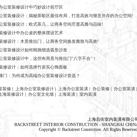
办公室装修设计中巧妙设计前厅区
公室装修设计：揭秘茶歇区最佳布局，打造高效与惬意并存的办公空间!
公室装修设计：欧式茶几，让商务空间尽显高雅与品味!
装修设计中办公桌的整体摆设艺术
装修设计：木质推拉门，让商务空间焕发雅致与高效!
公室装修设计如何精挑细选弧形沙发
公室装修设计中，这些布局竟与推拉门“八字不合”！
装修设计：如何选择竹炭实心饰面板
漆门：为何成为高端办公室装修设计首选？
室装修
|
上海办公室装修设计
|
上海办公室装潢
|
办公装修
|
办公室装潢
上海装修设计
|
办公室文化墙
|
上海装潢
|
室内装潢
上海后街室内装潢有限公
BACKSTREET INTERIOR CONSTRUCTION - SHANGHAI CHIN
Copyright © Backstreet Constrction. All Rights Reserve