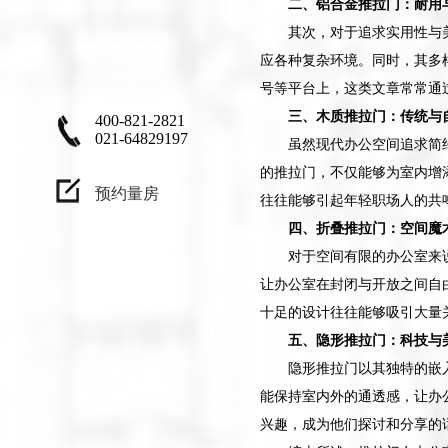
二、铝合金推拉门：耐用
兴趣，设计作品
其次，对于追求实用性与
不只是为了让客
应各种复杂环境。同时，其多
户满意，更应
号等平台上，这类文章常常通
该、让自己满
三、木质推拉门：传统与
意"
400-821-2821
021-64829197
虽然现代办公空间追求简
的推拉门，不仅能够为室内增
预约量房
往往能够引起年轻职场人的共
四、折叠推拉门：空间魔
对于空间有限的办公室来
让办公室在封闭与开放之间自
十足的设计往往能够吸引大量
五、隐形推拉门：科技与
隐形推拉门以其独特的嵌
能保持室内外的通透感，让办
兴趣，成为他们探讨和分享的