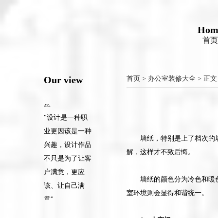
意"
"设计是一种职
业更因该是一种
Hom
首页
兴趣，设计作品
不只是为了让客
户满意，更应
Our view
首页
>
办公室装修大全
> 正文
该、让自己满
意"
"设计是一种职
业更因该是一种
兴趣，设计作品
墙纸，特别是上了档次的
不只是为了让客
解，这样才不致后悔。
户满意，更应
该、让自己满
墙纸的颜色分为冷色和暖
意"
室环境则会显得和谐统一。
"设计是一种职