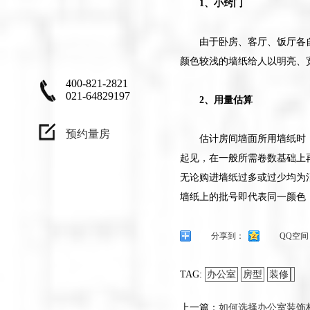
业更因该是一种
1、小窍门
兴趣，设计作品
不只是为了让客
由于卧房、客厅、饭厅各
户满意，更应
颜色较浅的墙纸给人以明亮、
该、让自己满
400-821-2821
021-64829197
意"
2、用量估算
预约量房
估计房间墙面所用墙纸时，
起见，在一般所需卷数基础上
无论购进墙纸过多或过少均为
墙纸上的批号即代表同一颜色
分享到：
QQ空间
TAG:
办公室
房型
装修
上一篇：
如何选择办公室装饰