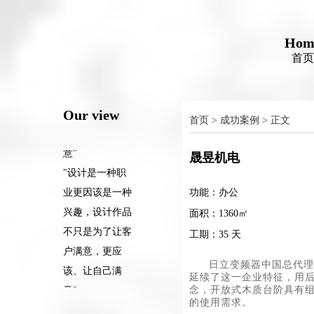
"设计是一种职
业更因该是一种
Hom
兴趣，设计作品
首页
不只是为了让客
户满意，更应
Our view
该、让自己满
首页
>
成功案例
> 正文
意"
"设计是一种职
晟昱机电
业更因该是一种
功能：办公
兴趣，设计作品
不只是为了让客
面积：1360㎡
户满意，更应
工期：35 天
该、让自己满
日立变频器中国总代理
意"
延续了这一企业特征，用
念，开放式木质台阶具有
"设计是一种职
的使用需求。
业更因该是一种