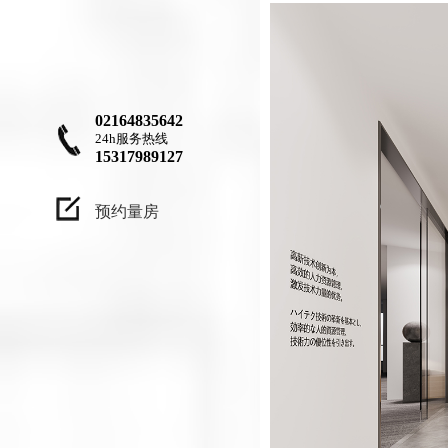
兴趣，设计作品
不只是为了让客
户满意，更应
该、让自己满
02164835642
意"
24h服务热线
15317989127
"设计是一种职
业更因该是一种
预约量房
兴趣，设计作品
不只是为了让客
户满意，更应
该、让自己满
意"